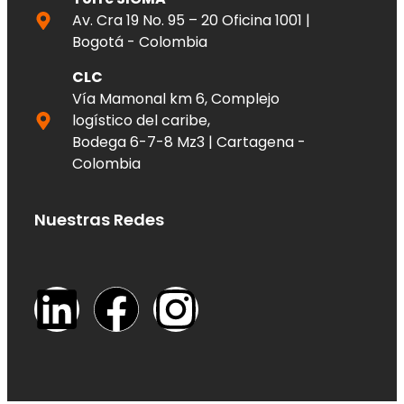
Av. Cra 19 No. 95 – 20 Oficina 1001 |
Bogotá - Colombia
CLC
Vía Mamonal km 6, Complejo
logístico del caribe,
Bodega 6-7-8 Mz3 | Cartagena -
Colombia
Nuestras Redes
L
F
I
i
a
n
n
c
s