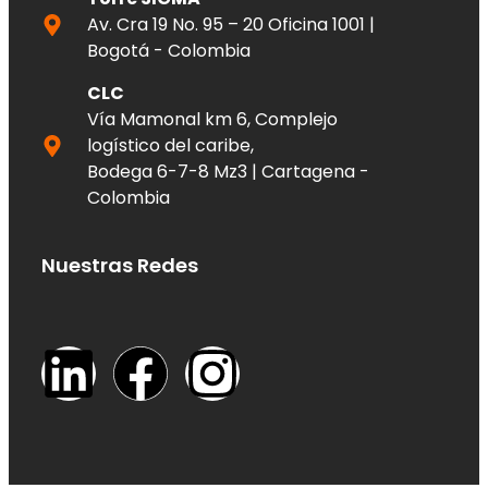
Av. Cra 19 No. 95 – 20 Oficina 1001 |
Bogotá - Colombia
CLC
Vía Mamonal km 6, Complejo
logístico del caribe,
Bodega 6-7-8 Mz3 | Cartagena -
Colombia
Nuestras Redes
L
F
I
i
a
n
n
c
s